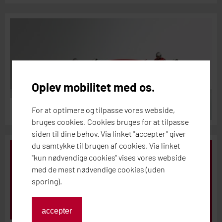
Oplev mobilitet med os.
Pit stop i ferien
For at optimere og tilpasse vores webside,
bruges cookies. Cookies bruges for at tilpasse
siden til dine behov. Via linket "accepter" giver
du samtykke til brugen af cookies. Via linket
Der Prospekt.
"kun nødvendige cookies" vises vores webside
med de mest nødvendige cookies (uden
Se vores aktuelle tilbud her.
sporing).
accepter