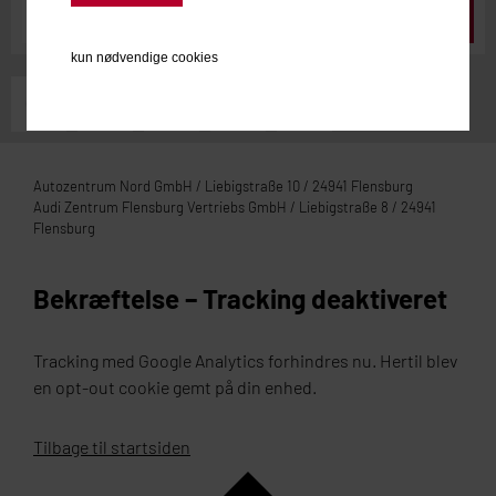
Der Prospekt.
kun nødvendige cookies
Autozentrum Nord GmbH / Liebigstraße 10 / 24941 Flensburg
Audi Zentrum Flensburg Vertriebs GmbH / Liebigstraße 8 / 24941
Flensburg
Bekræftelse – Tracking deaktiveret
Tracking med Google Analytics forhindres nu. Hertil blev
en opt-out cookie gemt på din enhed.
Tilbage til startsiden