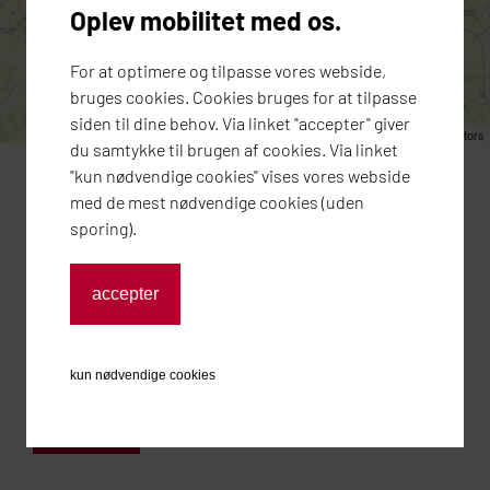
Oplev mobilitet med os.
For at optimere og tilpasse vores webside,
bruges cookies. Cookies bruges for at tilpasse
siden til dine behov. Via linket "accepter" giver
Leaflet
| ©
OpenStreetMap
contributors
du samtykke til brugen af cookies. Via linket
"kun nødvendige cookies" vises vores webside
med de mest nødvendige cookies (uden
Audi Zentrum Flensburg Vertriebs GmbH
sporing).
Liebigstraße 8
24941 Flensburg, Germany
accepter
Telefon:
+49 461 - 902050
E-Mail:
info@azf-gruppe.de
www.audi-flensburg.de
kun nødvendige cookies
Vejviser